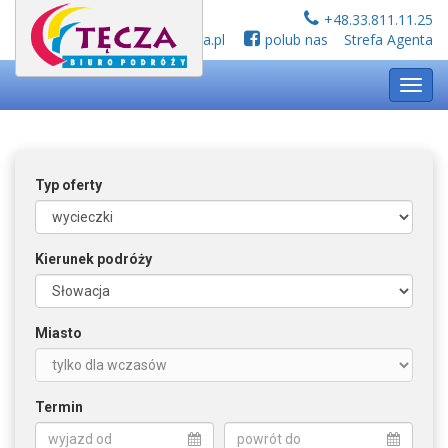
+48.33.811.11.25
biuro@tecza.pl
polub nas
Strefa Agenta
Toggl
navig
Typ oferty
Kierunek podróży
Miasto
Termin
wyjazd od
powrót do