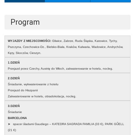
Program
WYJAZDY Z MIEJSCOWOŚCI:
Gliwice, Zabrze, Ruda Śląska, Katowice, Tychy,
Pszczyna, Czechowice-Dz., Bielsko-Biała, Kraków, Kalwaria, Wadowice, Andrychów,
Kęty, Skoczów, Cieszyn.
1.DZIEŃ
Przejazd przez Czechy, Austrię do Włoch, zakwaterowanie w hotelu, nocleg.
2.DZIEŃ
Śniadanie, wykwaterowanie z hotelu
Przejazd do Hiszpanii
Zakwaterowanie w hotelu, obiadokolacja, nocleg.
3.DZIEŃ
Śniadanie
BARCELONA
➤ spacer śladami Gaudiego – KATEDRA SAGRADA FAMILIA (33 €), PARK GŰELL
(21 €)