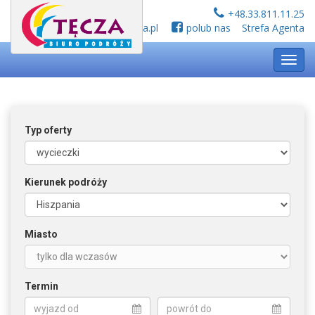
+48.33.811.11.25
biuro@tecza.pl
polub nas
Strefa Agenta
Toggl
navig
Typ oferty
Kierunek podróży
Miasto
Termin
wyjazd od
powrót do