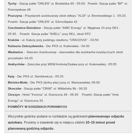
Tychy
- Stacja paliw "ORLEN" ul. Beskidzka 60 - 05:00. Powrót Stacja paliw "BP" ul.
Przemysłowa 48
Pszczyna
- Przystanek autobusowy obok sklepu "ALDI" ul. Broniewskiego 1 - 05:20.
Powrót Stacja paliw "ORLEN" ul. Górnośląska 42
Czechowice-Dziedzice
-
Stacja paliw "AMIC Energy
" ul. Węglowa 15 przy DK1
-
05:30. Powrót Stacja paliw "SHELL" przy DK1, obok KFC
Kraków
- ul. Kałuży przy parkingu stadionu "CRACOVIA" - 03:50
Kalwaria Zebrzydowska
- Dw. PKS ul. Krakowska - 04:30
Wadowice
- Dworzec Autobusowy - stanowisko dla autokarów turystycznych obok
poczekalni- 04:45
Andrychów
- Zatoczka przy WSW Andoria/Zasław przy ul. Krakowskiej - 05:05
Kęty
- Dw. PKS ul. Sienkiewicza - 05:20
Bielsko-Biała
- Dw. PKS (dolny plac) przy ul. Warszawskiej- 06:00
Skoczów
- Stacja paliw "CRAB" ul. Wiślańska 9b - 06:20
Cieszyn
- Hotel "Korona" ul. Graniczna 46 - 06:45 Powrót: Stacja paliw "Amic
Energy" ul. Graniczna 55
POWRÓTY W GODZINACH PORANNYCH
Wszystkie godziny podane w rozkładzie są godzinami
planowanego odjazdu
autokaru
. Prosimy o stawienie się w miejscu zbiórki
10–15 minut przed
planowaną godziną odjazdu
.