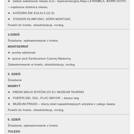
➤ dalsze zwiedzanie miasta m.in.: reprezentacyjna Aleja LA RAMBLA, BARRI GOTIC
– najstarsza dzielnica miasta,
➤ KATEDRA ŚW. EULALII (11 €)
➤ STADION OLIMPIJSKI, GÓRA MONTJUIC.
Powrót do hotelu, obiadokolacja, nocleg.
4.DZIEŃ
Śniadanie, wykwaterowanie z hotelu
MONTSERRAT
➤ punkty widokowe
➤ spacer pod Sanktuarium Czarnej Madonny
Zakwaterowanie w hotelu, obiadokolacja, nocleg.
5. DZIEŃ
Śniadanie
MADRYT
➤ ARENA WALKI BYKÓW (15 €) I MUZEUM TAURINO
➤ PUERTA DEL SOL, PLAC MAYOR – dawny targ
➤ MUZEUM PRADO – zbiory dzieł najwybitniejszych artystów z całego świata
Powrót do hotelu, obiadokolacja, nocleg.
6. DZIEŃ
Śniadanie, wykwaterowanie z hotelu
TOLEDO