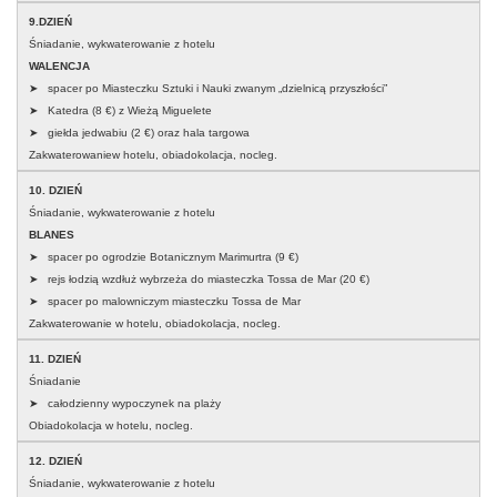
9.DZIEŃ
Śniadanie, wykwaterowanie z hotelu
WALENCJA
➤ spacer po Miasteczku Sztuki i Nauki zwanym „dzielnicą przyszłości”
➤ Katedra (8 €) z Wieżą Miguelete
➤ giełda jedwabiu (2 €) oraz hala targowa
Zakwaterowaniew hotelu, obiadokolacja, nocleg.
10. DZIEŃ
Śniadanie, wykwaterowanie z hotelu
BLANES
➤ spacer po ogrodzie Botanicznym Marimurtra (9 €)
➤ rejs łodzią wzdłuż wybrzeża do miasteczka Tossa de Mar (20 €)
➤ spacer po malowniczym miasteczku Tossa de Mar
Zakwaterowanie w hotelu, obiadokolacja, nocleg.
11. DZIEŃ
Śniadanie
➤ całodzienny wypoczynek na plaży
Obiadokolacja w hotelu, nocleg.
12. DZIEŃ
Śniadanie, wykwaterowanie z hotelu