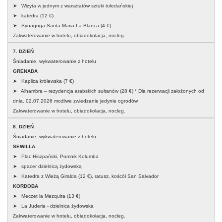
➤ Wizyta w jednym z warsztatów sztuki toledańskiej
➤ katedra (12 €)
➤ Synagoga Santa Maria La Blanca (4 €)
Zakwaterowanie w hotelu, obiadokolacja, nocleg.
7. DZIEŃ
Śniadanie, wykwaterowanie z hotelu
GRENADA
➤ Kaplica królewska (7 €)
➤ Alhambra – rezydencja arabskich sułtanów (28 €) * Dla rezerwacji założonych od
dnia. 02.07.2026 możliwe zwiedzanie jedynie ogrodów.
Zakwaterowanie w hotelu, obiadokolacja, nocleg.
8. DZIEŃ
Śniadanie, wykwaterowanie z hotelu
SEWILLA
➤ Plac Hiszpański, Pomnik Kolumba
➤ spacer dzielnicą żydowską
➤ Katedra z Wieżą Giralda (12 €), ratusz, koścół San Salvador
KORDOBA
➤ Meczet la Mezquita (13 €)
➤ La Juderia - dzielnica żydowska
Zakwaterowanie w hotelu, obiadokolacja, nocleg.