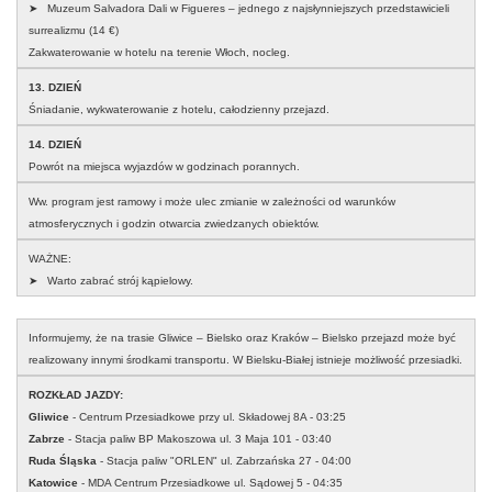
➤ Muzeum Salvadora Dali w Figueres – jednego z najsłynniejszych przedstawicieli
surrealizmu (14 €)
Zakwaterowanie w hotelu na terenie Włoch, nocleg.
13. DZIEŃ
Śniadanie, wykwaterowanie z hotelu, całodzienny przejazd.
14. DZIEŃ
Powrót na miejsca wyjazdów w godzinach porannych.
Ww. program jest ramowy i może ulec zmianie w zależności od warunków
atmosferycznych i godzin otwarcia zwiedzanych obiektów.
WAŻNE:
➤ Warto zabrać strój kąpielowy.
Informujemy, że na trasie Gliwice – Bielsko oraz Kraków – Bielsko przejazd może być
realizowany innymi środkami transportu. W Bielsku-Białej istnieje możliwość przesiadki.
ROZKŁAD JAZDY:
Gliwice
- Centrum Przesiadkowe przy ul. Składowej 8A - 03:25
Zabrze
- Stacja paliw BP Makoszowa ul. 3 Maja 101 - 03:40
Ruda Śląska
- Stacja paliw "ORLEN" ul. Zabrzańska 27 - 04:00
Katowice
- MDA Centrum Przesiadkowe ul. Sądowej 5 - 04:35