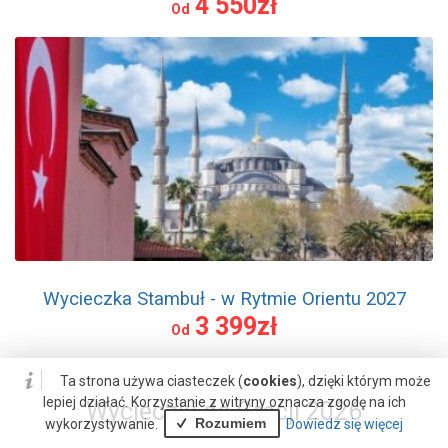
4 550zł
Od
Wycieczka Stambuł - w Rytmie Orientu 2027
3 399zł
Od
Ta strona używa ciasteczek (
cookies
), dzięki którym może
lepiej działać. Korzystanie z witryny oznacza zgodę na ich
Wycieczki do Grecji 2026
Rozumiem
wykorzystywanie.
Dowiedz się więcej