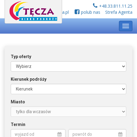
+48.33.811.11.25
biuro@tecza.pl
polub nas
Strefa Agenta
Toggl
navig
Typ oferty
Kierunek podróży
Miasto
Termin
wyjazd od
powrót do