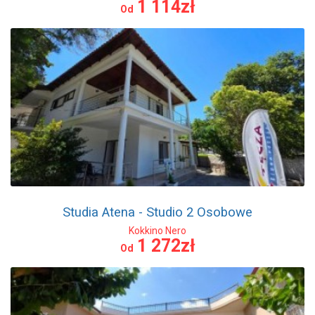
1 114zł
Od
Studia Atena - Studio 2 Osobowe
Kokkino Nero
1 272zł
Od