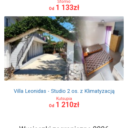
Stomio
1 133zł
Od
Villa Leonidas - Studio 2 os. z Klimatyzacją
Kutsupia
1 210zł
Od