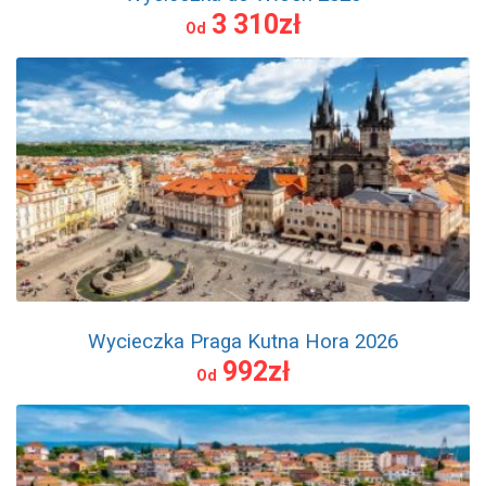
3 310zł
Od
Wycieczka Praga Kutna Hora 2026
992zł
Od